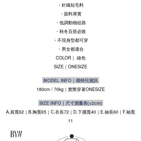
・針織短毛料
・面料厚實
・低調動物紋路
・秋冬百搭必敗
・不現身型都可穿
・男女都適合
COLOR｜ 綠色
SIZE
｜
ONESIZE
MODEL INFO｜模特兒資訊
180cm / 70kg｜實際穿著
ONESIZE
SIZE INFO｜尺寸測量表
(±2cm)
A.肩寬62｜B.胸寬65｜C.衣長72｜D.下擺寬40｜E.袖長60｜F.袖寬
11