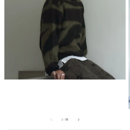
1
/
33