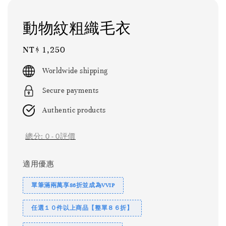
動物紋粗織毛衣
Regular
NT$ 1,250
price
Worldwide shipping
Secure payments
Authentic products
總分:
0
-
0
評價
適用優惠
單筆滿兩萬享86折並成為VVIP
任選１０件以上商品【整單８６折】