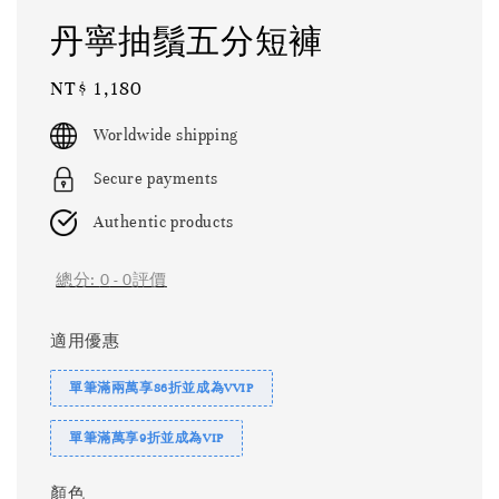
丹寧抽鬚五分短褲
Regular
NT$ 1,180
price
Worldwide shipping
Secure payments
Authentic products
總分:
0
-
0
評價
適用優惠
單筆滿兩萬享86折並成為VVIP
單筆滿萬享9折並成為VIP
顏色