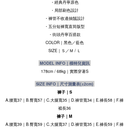
・經典丹寧原色
・局部刷色設計
・褲管不收邊抽鬚設計
・
五分短褲寬直筒版型
・街頭
丹寧百搭款
COLOR｜黑色
／藍色
SIZE
｜
Ｓ／Ｍ / Ｌ
MODEL INFO｜模特兒資訊
178cm / 68kg
｜實際穿著S
SIZE INFO｜尺寸測量表
(±2cm)
褲子｜S
A.腰寬37｜B.臀寬57｜C.大腿寬35｜D.褲管寬34｜E.褲長58｜F.褲
襠長36
褲子｜M
A.腰寬39｜B.臀寬59｜C.大腿寬37｜D.褲管寬35｜E.褲長59｜F.褲