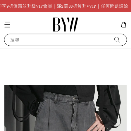
任何問題
並升級VIP會員｜滿2萬88折晉升VVIP｜任何問題請洽
搜尋