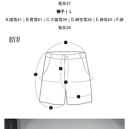
襠長37
褲子｜Ｌ
A.腰寬41｜B.臀寬61｜C.大腿寬39｜D.褲管寬36｜E.褲長60｜F.褲
襠長38