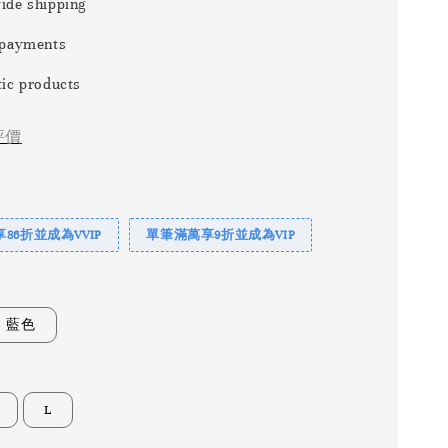
ide shipping
 payments
ic products
評價
86折並成為VVIP
單筆滿萬享9折並成為VIP
藍色
L