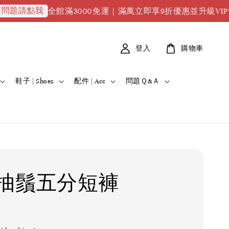
點我
全館滿3000免運｜滿萬立即享9折優惠並升級VIP會員｜滿
登入
購物車
鞋子 | Shoes
配件 | Acc
問題Ｑ&Ａ
抽鬚五分短褲