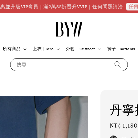
任何問題請
IP會員｜滿2萬88折晉升VVIP｜任何問題請洽
所有商品
上衣 | Tops
外套｜Outwear
褲子 | Bottoms
搜尋
丹寧
Regular
NT$ 1,180
price