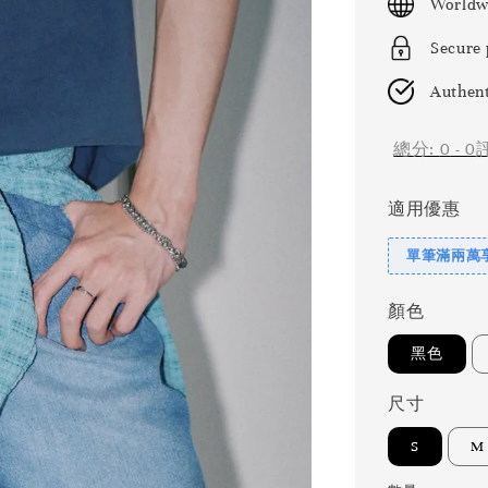
Worldw
Secure
Authent
總分:
0
-
0
適用優惠
單筆滿兩萬享
顏色
黑色
尺寸
S
M