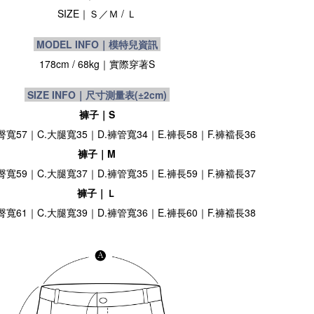
SIZE
｜
Ｓ／Ｍ / Ｌ
MODEL INFO｜模特兒資訊
178cm / 68kg
｜實際穿著S
SIZE INFO｜尺寸測量表
(±2cm)
褲子｜S
.臀寬57｜C.大腿寬35｜D.褲管寬34｜E.褲長58｜F.褲襠長36
褲子｜M
.臀寬59｜C.大腿寬37｜D.褲管寬35｜E.褲長59｜F.褲襠長37
褲子｜Ｌ
.臀寬61｜C.大腿寬39｜D.褲管寬36｜E.褲長60｜F.褲襠長38