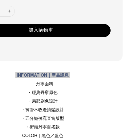
加入購物車
INFORMATION｜產品訊息
．丹寧面料
・經典丹寧原色
・局部刷色設計
・褲管不收邊抽鬚設計
・
五分短褲寬直筒版型
・街頭
丹寧百搭款
COLOR｜黑色
／藍色