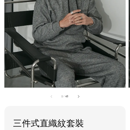
1
/
48
三件式直織紋套裝