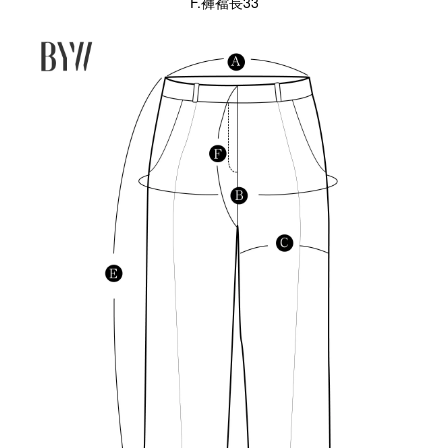
F.褲襠長33