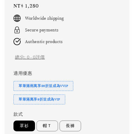
Regular
NT$ 1,280
price
Worldwide shipping
Secure payments
Authentic products
總分:
0
-
0
評價
適用優惠
單筆滿兩萬享86折並成為VVIP
單筆滿萬享9折並成為VIP
款式
罩衫
帽Ｔ
長褲