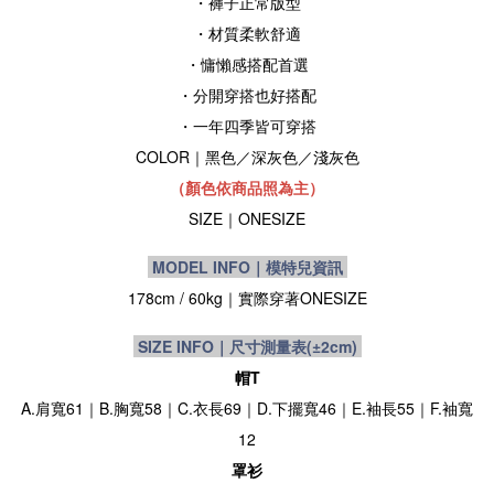
・褲子正常版型
・
材質
柔軟舒適
・
慵懶感搭配首選
・分開穿搭也好搭配
・
一年四季皆可穿搭
COLOR｜
黑色
／深灰色
／淺灰色
（顏色依商品照為主）
SIZE
｜
ONESIZE
MODEL INFO｜模特兒資訊
178cm / 60kg｜實際穿著
ONESIZE
SIZE INFO｜尺寸測量表
(±2cm)
帽T
A.肩寬61｜B.胸寬58｜C.衣長69｜D.下擺寬46｜E.袖長55｜F.袖寬
12
罩衫