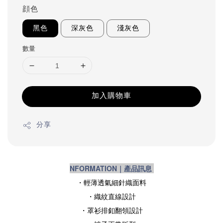
顔色
黑色
深灰色
淺灰色
數量
加入購物車
分享
NFORMATION｜產品訊息
・輕薄透氣細針織面料
・
織紋直線設計
・罩衫
排釦翻領設計