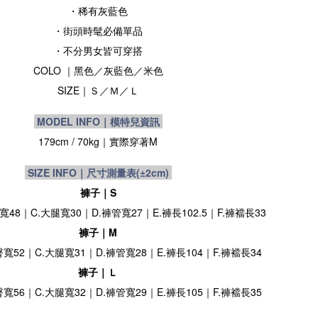
・稀有灰藍色
・街頭時髦必備單品
・
不分男女皆可穿搭
COLO
｜
黑
色／
灰藍色／米色
SIZE
｜
Ｓ／Ｍ／Ｌ
MODEL INFO｜模特兒資訊
179cm / 70
kg
｜實際穿著M
SIZE INFO｜尺寸測量表
(±2cm)
褲子｜S
臀寬48｜C.大腿寬30｜D.褲管寬27｜E.褲長102.5｜F.褲襠長33
褲子｜M
臀寬52｜C.大腿寬31｜D.褲管寬28｜E.褲長104｜F.褲襠長34
褲子｜Ｌ
臀寬56｜C.大腿寬32｜D.褲管寬29｜E.褲長105｜F.褲襠長35