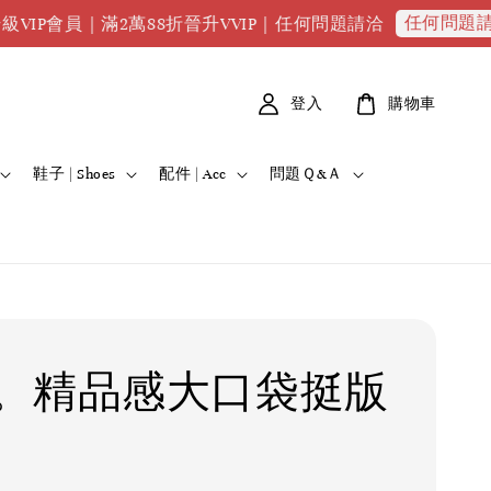
任何問題請點我
｜滿2萬88折晉升VVIP｜任何問題請洽
全館
登入
購物車
鞋子 | Shoes
配件 | Acc
問題Ｑ&Ａ
。精品感大口袋挺版