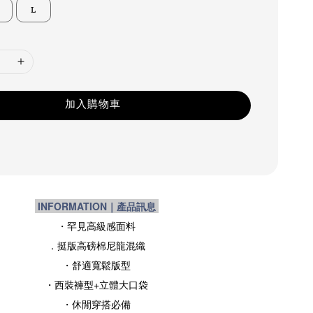
L
加入購物車
INFORMATION｜產品訊息
・罕見高級感面料
．挺版高磅棉尼龍混織
・
舒適寬鬆版型
・西裝褲型+立體大口袋
・
休閒穿搭必備