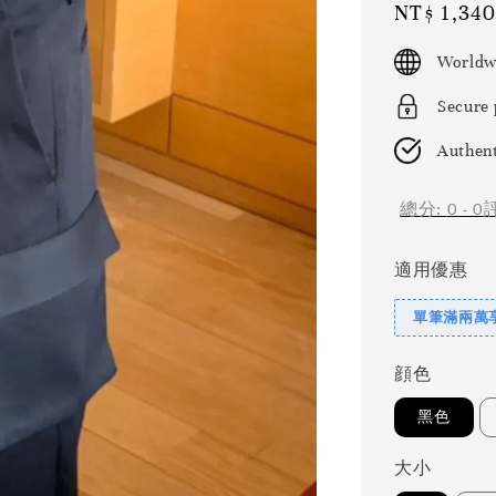
Regular
NT$ 1,340
price
Worldw
Secure
Authent
總分:
0
-
0
適用優惠
單筆滿兩萬享
顔色
黑色
大小