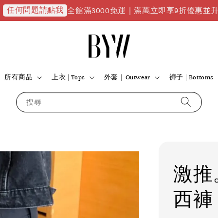
題請點我
全館滿3000免運｜滿萬立即享9折優惠並升級VIP會員
所有商品
上衣 | Tops
外套｜Outwear
褲子 | Bottoms
搜尋
激推
西褲