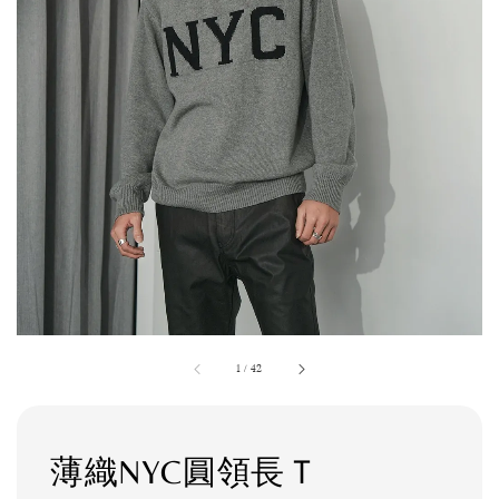
1
/
42
薄織NYC圓領長Ｔ