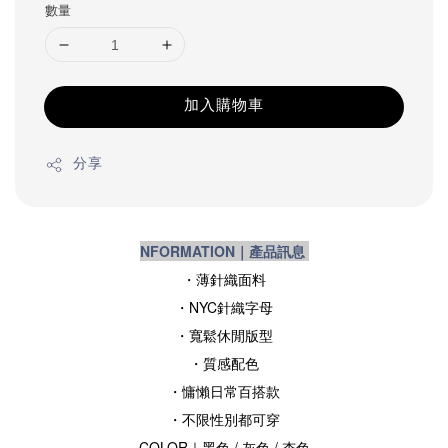
數量
加入購物車
分享
NFORMATION｜產品訊息
・薄針織面料
・NYC針織字母
・寬鬆休閒版型
・質感配色
・慵懶日常百搭款
・不限性別都可穿
COLOR｜黑色
/ 灰色
/ 杏色