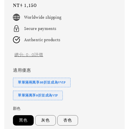
Regular
NT$ 1,150
price
Worldwide shipping
Secure payments
Authentic products
總分:
0
-
0
評價
適用優惠
單筆滿兩萬享86折並成為VVIP
單筆滿萬享9折並成為VIP
顏色
黑色
灰色
杏色