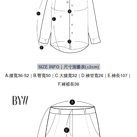
SIZE INFO｜尺寸測量表
(±2cm)
A.腰寬36-52｜B.臀寬50｜C.大腿寬32｜D.褲管寬26｜E.褲長107｜
F.褲襠長36