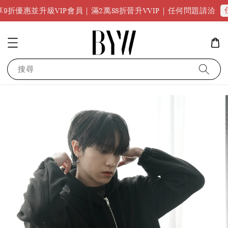
任何問題
升級VIP會員｜滿2萬88折晉升VVIP｜任何問題請洽
搜尋