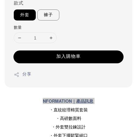
款式
外套
褲子
數量
加入購物車
分享
NFORMATION｜產品訊息
・直紋紋理棉質套裝
・高磅數面料
・外套雙拉鍊設計
・外套下擺鬆緊縮口