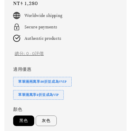
Regular
NT$ 1,280
price
Worldwide shipping
Secure payments
Authentic products
總分:
0
-
0
評價
適用優惠
單筆滿兩萬享86折並成為VVIP
單筆滿萬享9折並成為VIP
顏色
黑色
灰色