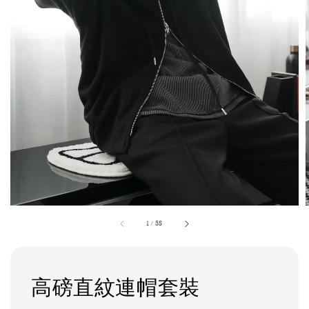
1
/
58
高磅直紋連帽套裝