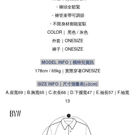
・褲頭全鬆緊
・褲管束帶可調節
・不限身材都能駕馭
COLOR｜ 黑色
/
灰色
外套｜
ONESIZE
褲子
｜
ONESIZE
MODEL INFO｜模特兒資訊
178cm / 65kg
｜實際穿著
ONESIZE
SIZE INFO｜尺寸測量表
(±2cm)
A.肩寬69｜B.胸寬65｜C.衣長66｜D.下擺寬47｜E.袖長57｜F.袖寬
13