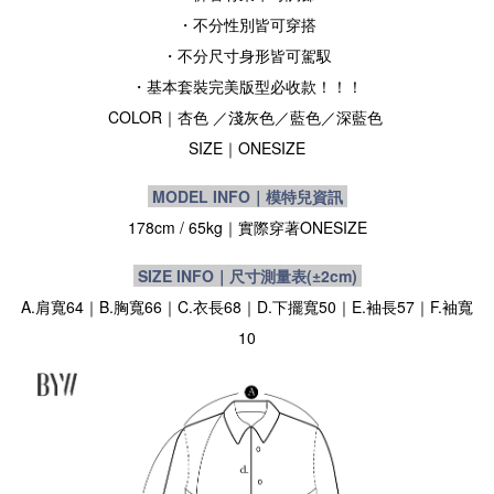
・不分性別皆可穿搭
・不分尺寸身形皆可駕馭
・基本套裝完美版型必收款！！！
COLOR｜杏色 ／淺灰色／藍色／深藍色
SIZE
｜
ONESIZE
MODEL INFO｜模特兒資訊
178cm / 65kg｜實際穿著
ONESIZE
SIZE INFO｜尺寸測量表
(±2cm)
A.肩寬64｜B.胸寬66｜C.衣長68｜D.下擺寬50｜E.袖長57｜F.袖寬
10