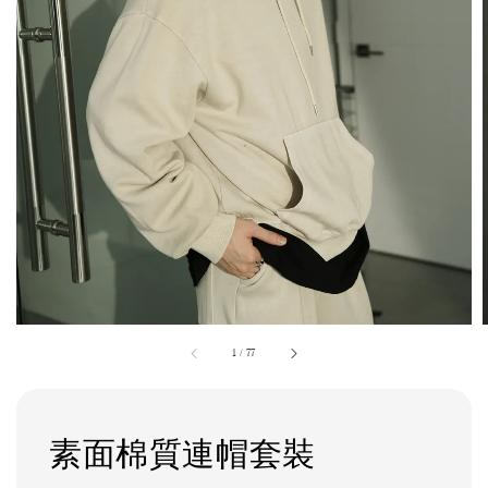
1
/
77
素面棉質連帽套裝