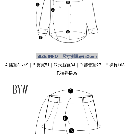
SIZE INFO｜尺寸測量表
(±2cm)
A.腰寬31-49｜B.臀寬51｜C.大腿寬34｜D.褲管寬27｜E.褲長108｜
F.褲襠長39