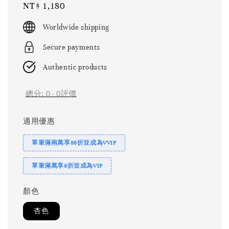
Regular
NT$ 1,180
price
Worldwide shipping
Secure payments
Authentic products
總分:
0
-
0
評價
適用優惠
單筆滿兩萬享86折並成為VVIP
單筆滿萬享9折並成為VIP
顏色
杏色