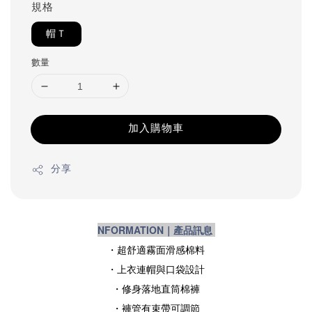
規格
帽Ｔ
數量
加入購物車
分享
NFORMATION｜產品訊息
・超舒適霧面滑感棉料
・上衣連帽與口袋設計
・修身落地直筒棉褲
・褲管有束帶可調節