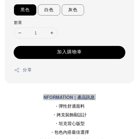
黑色
白色
灰色
數量
加入購物車
分享
NFORMATION｜產品訊息
・彈性舒適面料
・拷克裝飾顯設計
・坦克背心版型
・包色內搭最佳選擇