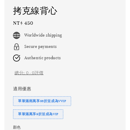
拷克線背心
Regular
NT$ 450
price
Worldwide shipping
Secure payments
Authentic products
總分:
0
-
0
評價
適用優惠
單筆滿兩萬享86折並成為VVIP
單筆滿萬享9折並成為VIP
顏色