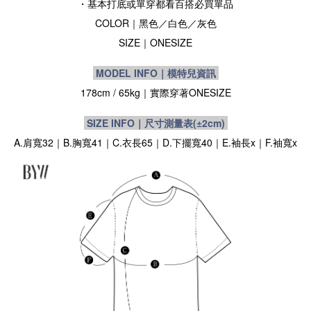
・基本打底或單穿都看百搭必買單品
COLOR｜黑色／白色／灰色
SIZE
｜
ONESIZE
MODEL INFO｜模特兒資訊
178cm / 65kg｜實際穿著
ONESIZE
SIZE INFO｜尺寸測量表
(±2cm)
A.肩寬32｜B.胸寬41｜C.衣長65｜D.下擺寬40｜E.袖長x｜F.袖寬x